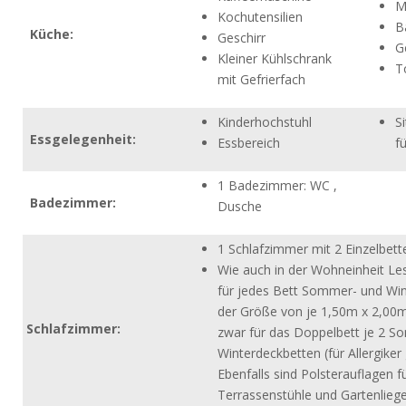
M
Kochutensilien
B
Küche:
Geschirr
G
Kleiner Kühlschrank
T
mit Gefrierfach
Kinderhochstuhl
S
Essgelegenheit:
Essbereich
f
1
Badezimmer:
WC ,
Badezimmer:
Dusche
1 Schlafzimmer mit 2 Einzelbett
Wie auch in der Wohneinheit Les
für jedes Bett Sommer- und Win
der Größe von je 1,50m x 2,00
Schlafzimmer:
zwar für das Doppelbett je 2 
Winterdeckbetten (für Allergiker 
Ebenfalls sind Polsterauflagen fü
Terrassenstühle und Gartenlieg