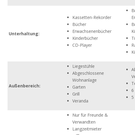
B
Kassetten-Rekorder
E
Bücher
B
Erwachsenenbücher
K
Unterhaltung:
Kinderbücher
T
CD-Player
R
K
Liegestühle
A
Abgeschlossene
V
Wohnanlage
T
Außenbereich:
Garten
6
Grill
5
Veranda
Nur für Freunde &
Verwandten
Langzeitmieter