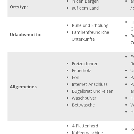
in den Bergen
a
Ortstyp:
auf dem Land
/
H
Ruhe und Erholung
G
Familienfreundliche
Urlaubsmotto:
R
Unterkünfte
Z
F
Freizeitführer
R
Feuerholz
U
Fön
P
Internet-Anschluss
P
Allgemeines
Bügelbrett und -eisen
a
Waschpulver
H
Bettwäsche
W
H
4-Plattenherd
K
Kaffeemaschine