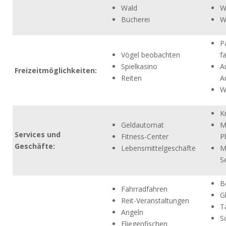
Wald
W
Bücherei
W
P
Vögel beobachten
f
Spielkasino
A
Freizeitmöglichkeiten:
Reiten
A
W
K
Geldautomat
M
Services und
Fitness-Center
P
Geschäfte:
Lebensmittelgeschäfte
M
S
B
Fahrradfahren
G
Reit-Veranstaltungen
T
Angeln
S
Fliegenfischen