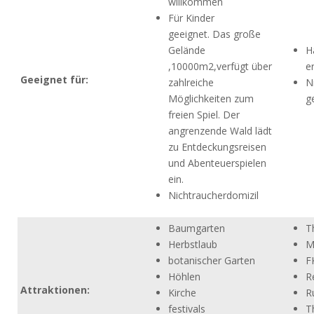
willkommen
Für Kinder
geeignet. Das große
Gelände
H
,10000m2,verfügt über
e
Geeignet für:
zahlreiche
N
Möglichkeiten zum
g
freien Spiel. Der
angrenzende Wald lädt
zu Entdeckungsreisen
und Abenteuerspielen
ein.
Nichtraucherdomizil
Baumgarten
T
Herbstlaub
M
botanischer Garten
F
Höhlen
R
Attraktionen:
Kirche
R
festivals
T