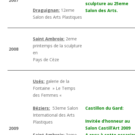
2007
sculpture au 25eme
Draguignan:
12eme
Salon des Arts.
Salon des Arts Plastiques
Saint Ambroix:
2eme
printemps de la sculpture
2008
en
Pays de Cèze
Usés:
galerie de la
Fontaine » Le Temps
des Femmes «
Béziers:
53eme Salon
Castillon du Gard:
International des Arts
Invitée d’honneur au
Plastiques
Salon Castill’Art 2009
2009
Saint Ambroix:
3eme
A reçu à cette occasio