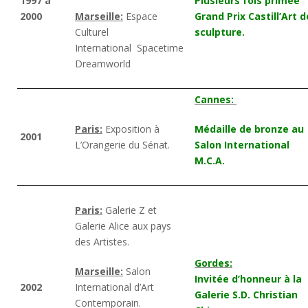
1997 à
Plusieurs fois primée
2000
Marseille:
Espace
Grand Prix Castill’Art d
Culturel
sculpture.
International Spacetime
Dreamworld
Cannes:
Paris:
Exposition à
Médaille de bronze au
2001
L’Orangerie du Sénat.
Salon International
M.C.A.
Paris:
Galerie Z et
Galerie Alice aux pays
des Artistes.
Gordes:
Marseille:
Salon
Invitée d’honneur à la
2002
International d’Art
Galerie S.D. Christian
Contemporain.