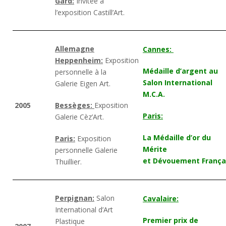
Gard:
Invitée à
l’exposition Castill’Art.
Allemagne
Cannes:
Heppenheim:
Exposition
Médaille d’argent au
personnelle à la
Salon International
Galerie Eigen Art.
M.C.A.
2005
Bessèges:
Exposition
Paris:
Galerie Cèz’Art.
La Médaille d’or du
Paris:
Exposition
Mérite
personnelle Galerie
et Dévouement França
Thuillier.
Perpignan:
Salon
Cavalaire:
International d’Art
Premier prix de
Plastique