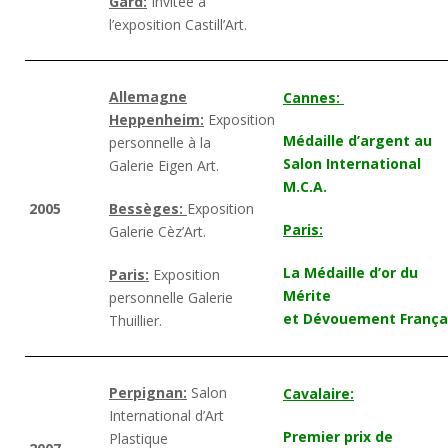
Gard:
Invitée à
l’exposition Castill’Art.
Allemagne
Cannes:
Heppenheim:
Exposition
Médaille d’argent au
personnelle à la
Salon International
Galerie Eigen Art.
M.C.A.
2005
Bessèges:
Exposition
Paris:
Galerie Cèz’Art.
La Médaille d’or du
Paris:
Exposition
Mérite
personnelle Galerie
et Dévouement França
Thuillier.
Perpignan:
Salon
Cavalaire:
International d’Art
Premier prix de
Plastique