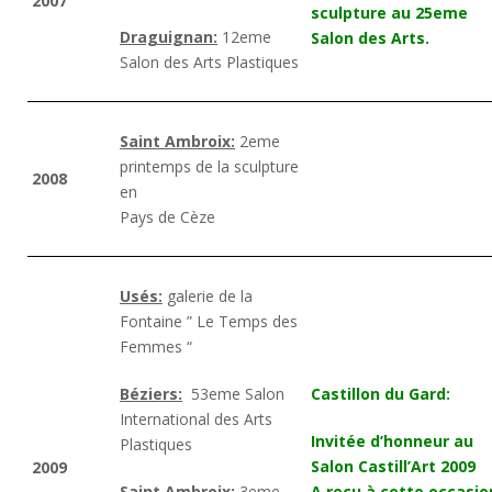
2007
sculpture au 25eme
Draguignan:
12eme
Salon des Arts.
Salon des Arts Plastiques
Saint Ambroix:
2eme
printemps de la sculpture
2008
en
Pays de Cèze
Usés:
galerie de la
Fontaine ” Le Temps des
Femmes “
Béziers:
53eme Salon
Castillon du Gard:
International des Arts
Invitée d’honneur au
Plastiques
Salon Castill’Art 2009
2009
Saint Ambroix:
3eme
A reçu à cette occasio