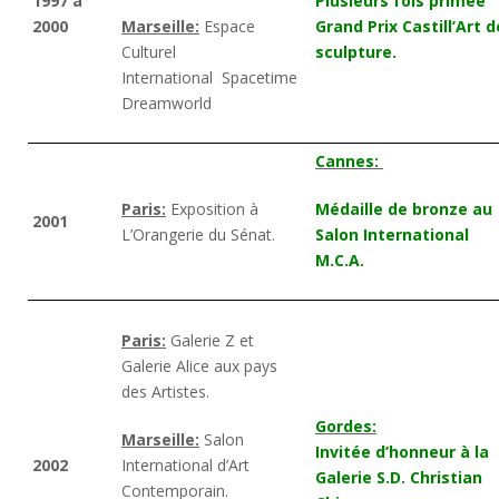
1997 à
Plusieurs fois primée
2000
Marseille:
Espace
Grand Prix Castill’Art d
Culturel
sculpture.
International Spacetime
Dreamworld
Cannes:
Paris:
Exposition à
Médaille de bronze au
2001
L’Orangerie du Sénat.
Salon International
M.C.A.
Paris:
Galerie Z et
Galerie Alice aux pays
des Artistes.
Gordes:
Marseille:
Salon
Invitée d’honneur à la
2002
International d’Art
Galerie S.D. Christian
Contemporain.