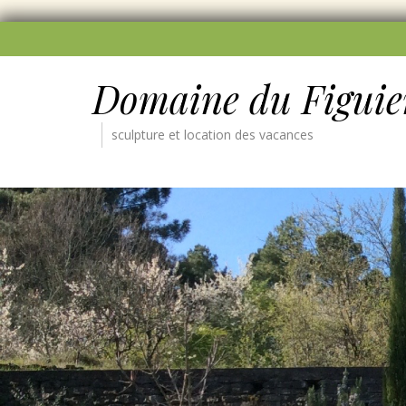
Domaine du Figuie
sculpture et location des vacances