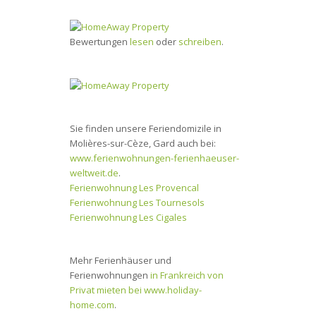
Bewertungen
lesen
oder
schreiben
.
Sie finden unsere Feriendomizile in
Molières-sur-Cèze, Gard auch bei:
www.ferienwohnungen-ferienhaeuser-
weltweit.de
.
Ferienwohnung Les Provencal
Ferienwohnung Les Tournesols
Ferienwohnung Les Cigales
Mehr Ferienhäuser und
Ferienwohnungen
in Frankreich von
Privat mieten bei www.holiday-
home.com
.